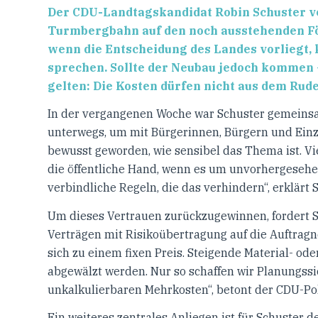
Der CDU-Landtagskandidat Robin Schuster ve
Turmbergbahn auf den noch ausstehenden F
wenn die Entscheidung des Landes vorliegt,
sprechen. Sollte der Neubau jedoch kommen 
gelten: Die Kosten dürfen nicht aus dem Ruder
In der vergangenen Woche war Schuster gemeinsa
unterwegs, um mit Bürgerinnen, Bürgern und Einz
bewusst geworden, wie sensibel das Thema ist. V
die öffentliche Hand, wenn es um unvorhergeseh
verbindliche Regeln, die das verhindern“, erklärt 
Um dieses Vertrauen zurückzugewinnen, fordert S
Verträgen mit Risikoübertragung auf die Auftrag
sich zu einem fixen Preis. Steigende Material- od
abgewälzt werden. Nur so schaffen wir Planungss
unkalkulierbaren Mehrkosten“, betont der CDU-Poli
Ein weiteres zentrales Anliegen ist für Schuster 