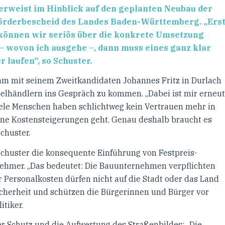
rweist im Hinblick auf den geplanten Neubau der
örderbescheid des Landes Baden-Württemberg. „Ers
 können wir seriös über die konkrete Umsetzung
– wovon ich ausgehe –, dann muss eines ganz klar
 laufen“, so Schuster.
m mit seinem Zweitkandidaten Johannes Fritz in Durlach
elhändlern ins Gespräch zu kommen. „Dabei ist mir erneut
iele Menschen haben schlichtweg kein Vertrauen mehr in
ene Kostensteigerungen geht. Genau deshalb braucht es
Schuster.
chuster die konsequente Einführung von Festpreis-
nehmer. „Das bedeutet: Die Bauunternehmen verpflichten
er Personalkosten dürfen nicht auf die Stadt oder das Land
icherheit und schützen die Bürgerinnen und Bürger vor
tiker.
der Schutz und die Aufwertung des Straßenbildes: „Die